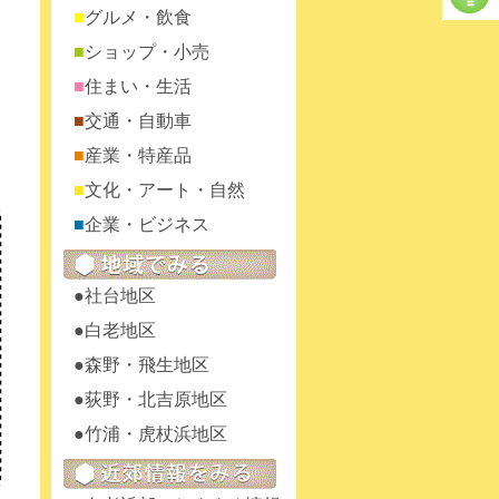
グルメ・飲食
ショップ・小売
住まい・生活
交通・自動車
産業・特産品
文化・アート・自然
企業・ビジネス
社台地区
白老地区
森野・飛生地区
荻野・北吉原地区
竹浦・虎杖浜地区