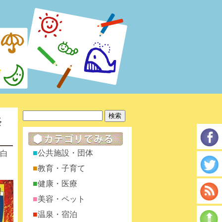
祭
公共施設・団体
白
教育・子育て
健康・医療
美容・ペット
温泉・宿泊