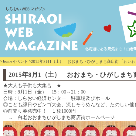
>
home
>
イベント
2015年8月1（土） おおまち・ひがしまち商店街 「わい
2015年8月1（土） おおまち・ひがしま
★大人も子供も大集合！★
日時：8月1日（金） 15：00～21：00
会場：しらおい経済センター 駐車場及びホール
◎こども縁日やビンゴ大会、流しそうめんなど、たのしい催
◎前売り券発売中！ １枚1000円
→ 白老おおまちひがしまち商店街ホームページ