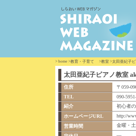
>
home
>
>
>
教育・子育て
教室
太田亜紀子ピアノ
太田亜紀子ピアノ教室 aki m
住所
〒059-0
TEL
090-5951
紹介
初心者の
http://ww
ホームページURL
金曜・土曜 
営業時間
—