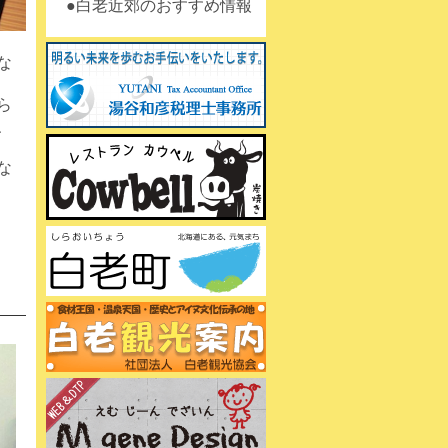
白老近郊のおすすめ情報
な
ら
、
な