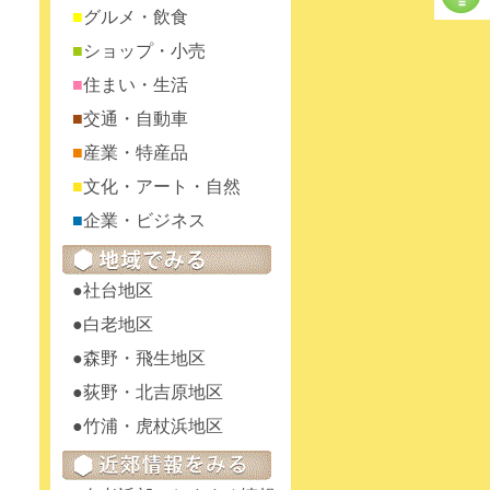
グルメ・飲食
ショップ・小売
住まい・生活
交通・自動車
産業・特産品
文化・アート・自然
企業・ビジネス
社台地区
白老地区
森野・飛生地区
荻野・北吉原地区
竹浦・虎杖浜地区