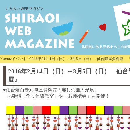
>
home
>
イベント
2016年2月14日（日）～3月5日（日） 仙台陣屋資料館
2016年2月14日（日）～3月5日（日） 
展』
♥仙台藩白老元陣屋資料館「麗しの雛人形展」
「お雛様手作り体験教室」や「お雛様会」も開催！